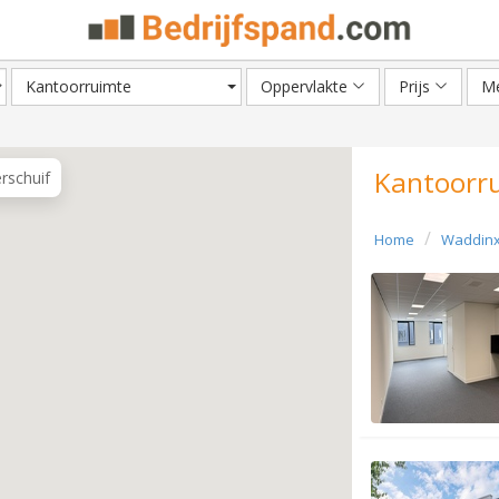
Kantoorruimte
Oppervlakte
Prijs
Me
Kantoorru
erschuif
Home
Waddin