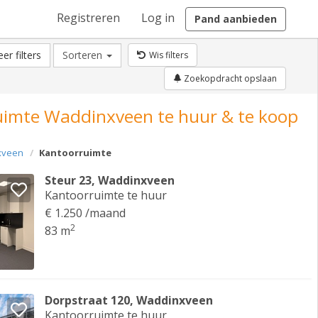
Registreren
Log in
Pand aanbieden
er filters
Sorteren
Wis filters
Zoekopdracht opslaan
imte Waddinxveen te huur & te koop
xveen
Kantoorruimte
Steur 23, Waddinxveen
Kantoorruimte te huur
€ 1.250 /maand
2
83 m
Dorpstraat 120, Waddinxveen
Kantoorruimte te huur