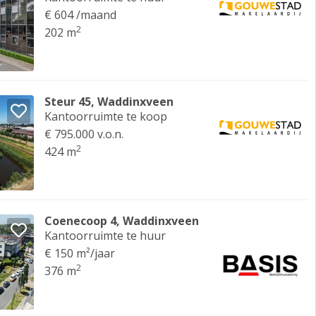
€ 604 /maand
2
202 m
Steur 45, Waddinxveen
Kantoorruimte te koop
€ 795.000 v.o.n.
2
424 m
Coenecoop 4, Waddinxveen
Kantoorruimte te huur
€ 150 m²/jaar
2
376 m