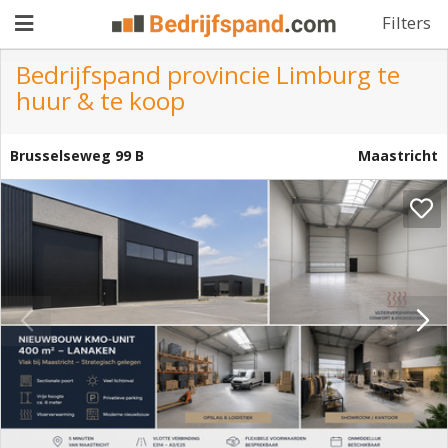
Filters
Bedrijfspand provincie Limburg te
huur & te koop
Pand
aanbieden
Brusselseweg 99 B
Maastricht
Pand
zoeken
Waarom
adverteren
Premium
adverteren
Blog
Registreren
Login