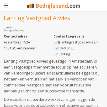
Lanting Vastgoed Advies
Pand
Contactadres
Contactgegevens
aanbieden
Pand
Assumburg 152A
jur@lantingvastgoedadvies.nl
zoeken
1081GC Amsterdam
020 369 5125
Jur Lanting
Waarom
Lanting Vastgoed Advies gevestigd in Amsterdam, is
adverteren
Premium
een vastgoedpartner met de focus op het adviseren
van kantoorgebruikers en (particuliere) beleggers bij
adverteren
Blog
het aan- en verhuren en het aan- en verkopen van
commercieel vastgoed met een vooruitstrevende
aanpak gericht op een succesvolle transactie.
Registreren
De inzichten uit eerdere werkervaringen leggen de
Login
basis voor een doortastende en effectieve aanpak in