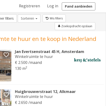
Registreren
Log in
Pand aanbieden
er filters
Sorteren
Wis filters
Zoekopdracht opslaan
mte te huur en te koop in Nederland
Jan Evertsenstraat 45 H, Amsterdam
Winkelruimte te huur
€ 2.500 /maand
2
130 m
Huigbrouwerstraat 12, Alkmaar
Winkelruimte te huur
€ 2.650 /maand