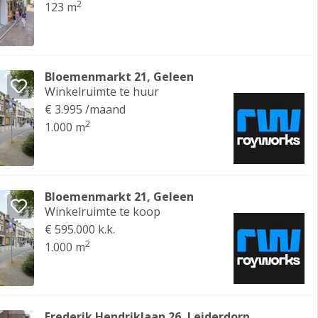
2
123 m
Bloemenmarkt 21, Geleen
Winkelruimte te huur
€ 3.995 /maand
2
1.000 m
Bloemenmarkt 21, Geleen
Winkelruimte te koop
€ 595.000 k.k.
2
1.000 m
Frederik Hendriklaan 26, Leiderdorp