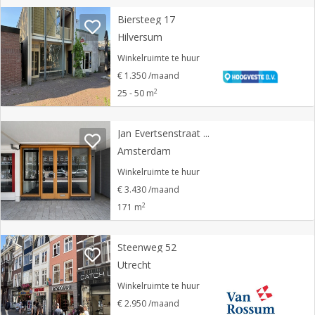
Biersteeg 17
Hilversum
Winkelruimte te huur
€ 1.350 /maand
2
25 - 50 m
Jan Evertsenstraat 115 H
Amsterdam
Winkelruimte te huur
€ 3.430 /maand
2
171 m
Steenweg 52
Utrecht
Winkelruimte te huur
€ 2.950 /maand