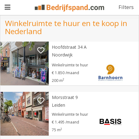
Filters
Winkelruimte te huur en te koop in
Nederland
Pand
Hoofdstraat 34 A
aanbieden
Pand
Noordwijk
zoeken
Winkelruimte te huur
€ 1.850 /maand
Waarom
2
200 m
adverteren
Premium
adverteren
Morsstraat 9
Blog
Leiden
Winkelruimte te huur
Registreren
€ 1.495 /maand
2
75 m
Login