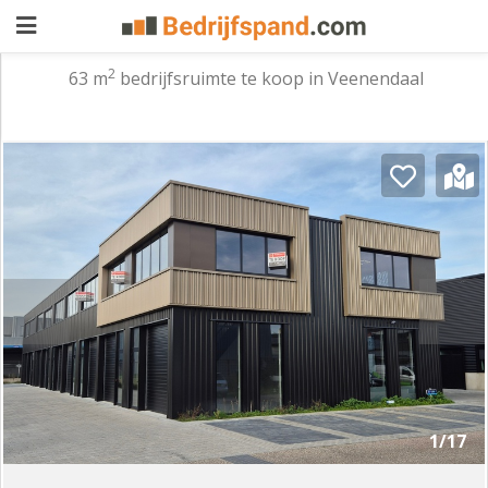
2
63 m
bedrijfsruimte te koop in Veenendaal
Pand
aanbieden
Pand
zoeken
Waarom
adverteren
Premium
adverteren
Blog
Registreren
1/17
Login