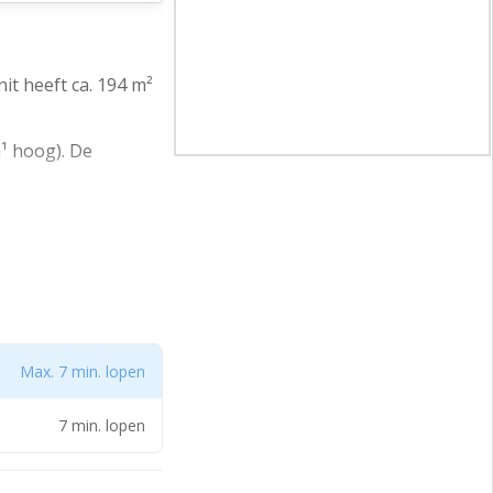
t heeft ca. 194 m²
¹ hoog). De
en ontvangsthal,
et twee
opgeleverd.
Max. 7 min. lopen
n afrit van de
het NS-station
7 min. lopen
nit.