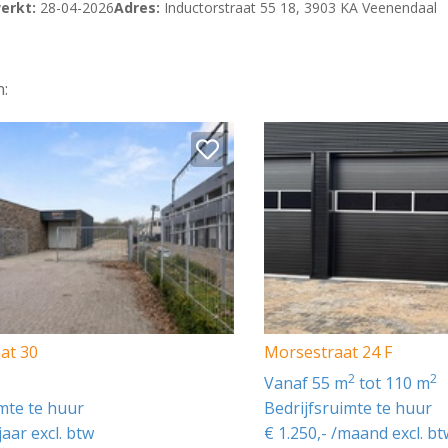
erkt:
28-04-2026
Adres:
Inductorstraat 55 18, 3903 KA Veenendaal
.
n:
7 m²).
erd. Inmiddels is op de begane grond een toilet gerealiseerd
nbouwapparatuur en airconditioning-units ten behoeve van
aat 30
Morsestraat 24 F
 tevens is er een algemeen fietsenrek aan de Inductorstraat
2
2
vanaf 55 m
tot 110 m
imte te huur
Bedrijfsruimte te huur
exclusief GWE.
jaar excl. btw
€ 1.250,- /maand excl. bt