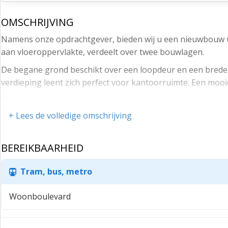
OMSCHRIJVING
Namens onze opdrachtgever, bieden wij u een nieuwbouw un
aan vloeroppervlakte, verdeelt over twee bouwlagen.
De begane grond beschikt over een loopdeur en een brede e
verdieping leent zich perfect voor kantoorruimte. Een moo
De units zijn nog casco. Inmiddels is op de begane grond e
een keukenblok met inbouwapparatuur en airconditioning-u
+ Lees de volledige omschrijving
Qua parkeren zijn er een drietal eigen parkeerplaatsen voo
aansluitpunten (maximaal één aansluitpunt per sessie wer
BEREIKBAARHEID
De bedrijfsruimte bevindt zich op het bedrijventerrein “He
Tram, bus, metro
De bedrijfsruimte is gesitueerd nabij de Rondweg-Oost en -
Rijksweg A12 (Utrecht – Arnhem), welke u op landelijk nive
Woonboulevard
Veenendaal-Centrum bevinden zich in de directe omgeving.
Benieuwd? Informeer naar de mogelijkheden. Onze bedrijfsma