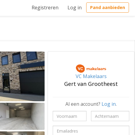
Registreren
Log in
Pand aanbieden
VC Makelaars
Gert van Grootheest
Al een account?
Log in
.