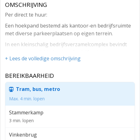
OMSCHRIJVING
Per direct te huur:
Een hoekpand bestemd als kantoor-en bedrijfsruimte
met diverse parkeerplaatsen op eigen terrein.
In een kleinschalig bedrijfsverzamelcomplex bevindt
zich deze zeer lichte kantoor/bedrijfsruimte,
+ Lees de volledige omschrijving
Het betreft een unit van circa 386 m² verdeeld over
begane grond, eerste en tweede verdieping.
BEREIKBAARHEID
Vrij parkeren op gemeenschappelijk terrein.
Tram, bus, metro
Stammerdijk 1 is gelegen op een strategische locatie
Max. 4 min. lopen
aan de rand van Diemen, tussen Amsterdam en
Driemond.
Stammerkamp
De bereikbaarheid is uitstekend. Via de nabijgelegen
3 min. lopen
Muiderstraatweg en de snelwegen A1, A9 en A10 zijn
Vinkenbrug
Amsterdam-Centrum, de Zuidas en Almere snel