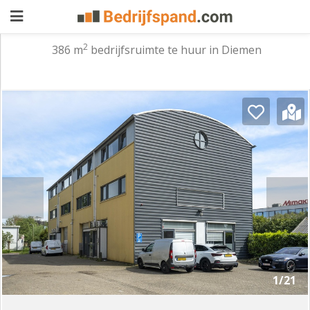
2
386 m
bedrijfsruimte te huur in Diemen
Pand
aanbieden
Pand
zoeken
Waarom
adverteren
Premium
adverteren
Blog
Registreren
1/21
Login