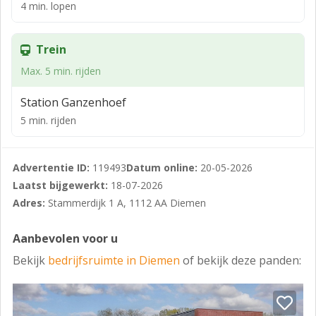
bereikbaar.
4 min. lopen
Ook station Diemen Zuid en station Bijlmer ArenA
bevinden zich op korte afstand, waardoor de locatie
Trein
goed ontsloten is met zowel auto als openbaar
Max. 5 min. rijden
vervoer.
Station Ganzenhoef
Indeling:
5 min. rijden
Het pand is verdeeld over drie lagen en voorzien van
diverse pantry's en toiletten.
Advertentie ID:
119493
Datum online:
20-05-2026
Door de hoekligging heeft het pand voldoende licht.
Laatst bijgewerkt:
18-07-2026
Daarbij is het kantoor verdeeld over diverse (vergader)
Adres:
Stammerdijk 1 A, 1112 AA Diemen
kamers per laag.
BESTEMMING
Aanbevolen voor u
Volgens het vigerende bestemmingsplan
Bekijk
bedrijfsruimte in Diemen
of bekijk deze panden:
‘Bedrijventerrein'. De ruimte is daarmee onder meer
geschikt om te worden gebruikt ten behoeve van: