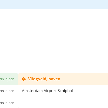
en met btw.
 vermeerderen met btw.
Vliegveld, haven
in. rijden
Amsterdam Airport Schiphol
in. rijden
in. rijden