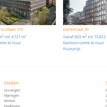
meerderen met btw.
rozzilaan 310
Gelrestraat 30
2
2
2
 m
tot 4.727 m
vanaf 603 m
tot 10.822
 de ringweg A10, die rondom Amsterdam loopt. Bij afrit s108 
mte te huur
Kantoorruimte te huur
minuten bij De Boelelaan.
Huurprijs:
Het dichtstbijzijnde trein- en metrostation is Amsterdam Z
nuten duurt. Daarnaast zijn er verschillende bus- en tramha
ze trams zijn andere delen van Amsterdam goed te bereiken.
Steden
Groningen
Nijmegen
Almere
Eindhoven