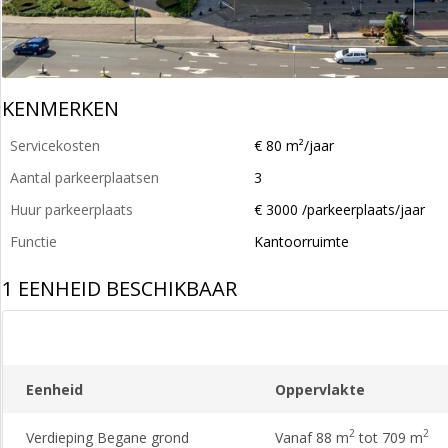
KENMERKEN
Servicekosten
€ 80 m²/jaar
Aantal parkeerplaatsen
3
Huur parkeerplaats
€ 3000 /parkeerplaats/jaar
Functie
Kantoorruimte
1 EENHEID BESCHIKBAAR
Eenheid
Oppervlakte
2
2
Verdieping Begane grond
Vanaf 88 m
tot 709 m