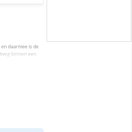
s en daarmee is de
elweg binnen een
rlandplein is op een
f en diverse