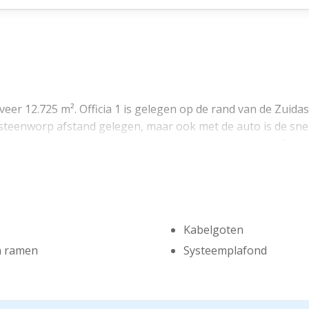
eer 12.725 m². Officia 1 is gelegen op de rand van de Zuida
 steenworp afstand gelegen, maar ook met de auto is de sn
dere hotels gevestigd en het populaire winkelcentrum Gelde
er andere gevestigd Ernst & Young, EMA, Suitsupply, Zadelhof
chikbaar voor verhuur, als volgt verdeeld:
Kabelgoten
n ramen
Systeemplafond
rde kantoorruimte (per direct);