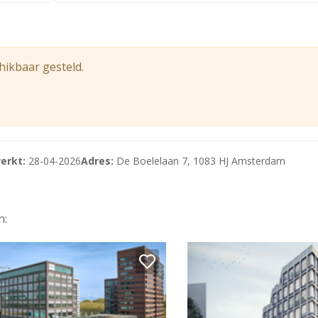
opgeleverd.
at met een inbouwpakket of casco+ gerenoveerd (indien gew
hikbaar gesteld.
chtingsarmaturen voorzien van verlichting
r
 5, 6 elektra punten en 4 ICT aansluitingen per 3,60 meter
erkt:
28-04-2026
Adres:
De Boelelaan 7, 1083 HJ Amsterdam
er
n: