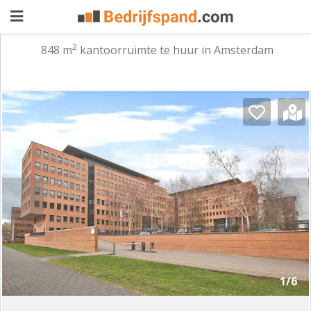
2
848 m
kantoorruimte te huur in Amsterdam
Pand
aanbieden
Pand
zoeken
Waarom
adverteren
Premium
adverteren
Blog
Registreren
1/6
Login