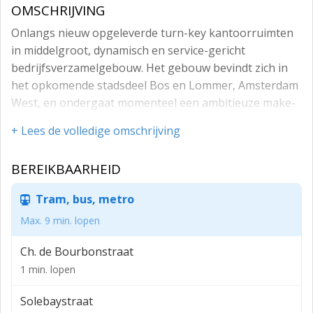
OMSCHRIJVING
Onlangs nieuw opgeleverde turn-key kantoorruimten
in middelgroot, dynamisch en service-gericht
bedrijfsverzamelgebouw. Het gebouw bevindt zich in
het opkomende stadsdeel Bos en Lommer, Amsterdam
West, en ondergaat momenteel een ambitieuze make-
over.
+ Lees de volledige omschrijving
De gunstige ligging binnen de ring A10 op een enkele
auto-minuut van afslag S103 en S104, en daarbij de
BEREIKBAARHEID
uitstekende Amsterdamse openbaar
vervoervoorzieningen in combinatie met de
Tram, bus, metro
gezelligheid in de buurt zorgen voor een ideale
Max. 9 min. lopen
situering.
Ch. de Bourbonstraat
Het bedrijfsverzamelgebouw gebouw is 24 uur per dag
1 min. lopen
toegankelijk, heeft een eigen ingang met een lift en
biedt toegang tot de kantoor units op de 2e en 3e
Solebaystraat
verdieping via een gezamenlijke, luxe galerij. Tevens is