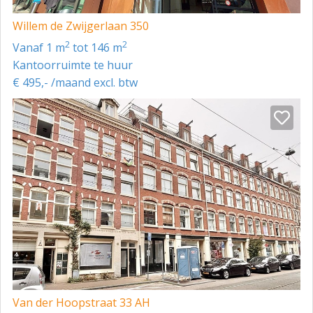
Willem de Zwijgerlaan 350
2
2
vanaf 1 m
tot 146 m
Kantoorruimte te huur
€ 495,- /maand excl. btw
Van der Hoopstraat 33 AH