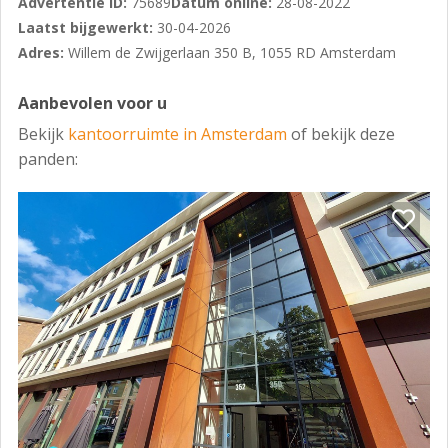
Advertentie ID:
75689
Datum online:
28-08-2022
het gebouw worden gekenmerkt als 'een kantoorpand
Laatst bijgewerkt:
30-04-2026
van een duurzame toekomst': 11.000 vierkante meter
Adres:
Willem de Zwijgerlaan 350 B, 1055 RD Amsterdam
luxe gedeelde kantoorruimte met hotelservice voor
flexwerkers én vaste klanten.
Aanbevolen voor u
Verzeker je van een gunstige werkplek voor de
Bekijk
kantoorruimte in Amsterdam
of bekijk deze
toekomst en bel voor een afspraak:
panden: