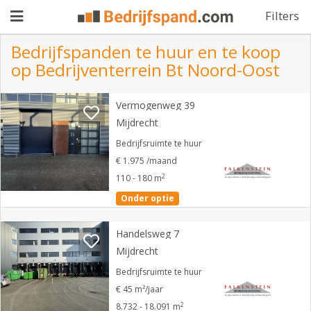
Filters
Bedrijfspanden te huur en te koop
op Bedrijventerrein Bt Noord-Oost
Pand
Vermogenweg 39
aanbieden
Pand
Mijdrecht
zoeken
Bedrijfsruimte te huur
€ 1.975 /maand
Waarom
2
110 - 180 m
adverteren
Premium
Onder optie
adverteren
Blog
Handelsweg 7
Mijdrecht
Bedrijfsruimte te huur
Registreren
€ 45 m²/jaar
Login
2
8.732 - 18.091 m