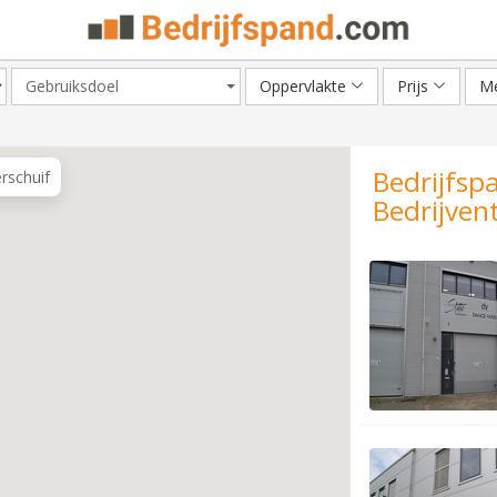
Gebruiksdoel
Oppervlakte
Prijs
Me
Bedrijfsp
erschuif
Bedrijven