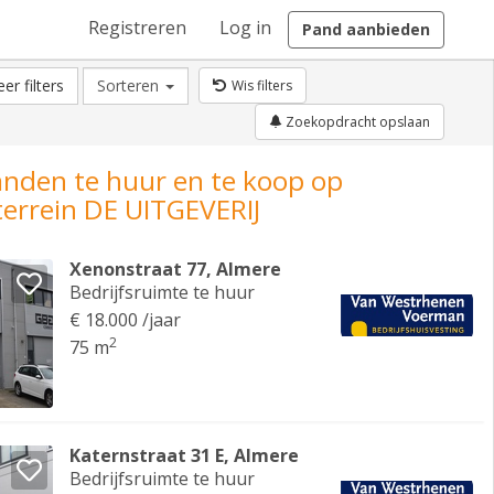
Registreren
Log in
Pand aanbieden
er filters
Sorteren
Wis filters
Zoekopdracht opslaan
anden te huur en te koop op
terrein DE UITGEVERIJ
Xenonstraat 77, Almere
Bedrijfsruimte te huur
€ 18.000 /jaar
2
75 m
Katernstraat 31 E, Almere
Bedrijfsruimte te huur