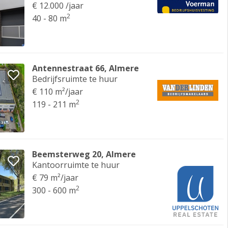
€ 12.000 /jaar
2
40 - 80 m
Antennestraat 66, Almere
Bedrijfsruimte te huur
€ 110 m²/jaar
2
119 - 211 m
Beemsterweg 20, Almere
Kantoorruimte te huur
€ 79 m²/jaar
2
300 - 600 m