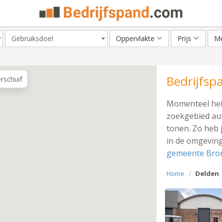
Gebruiksdoel
Oppervlakte
Prijs
Me
Bedrijfsp
erschuif
Momenteel heb
zoekgebied aut
tonen. Zo heb 
in de omgeving
gemeente Bro
Home
Delden