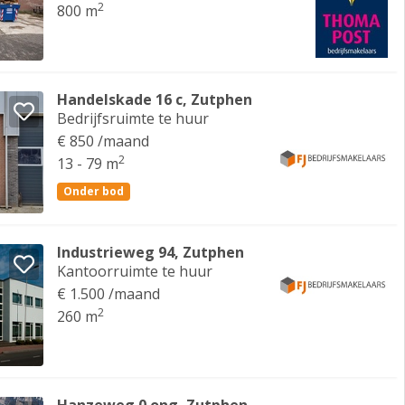
2
800 m
Handelskade 16 c, Zutphen
Bedrijfsruimte te huur
€ 850 /maand
2
13 - 79 m
Onder bod
Industrieweg 94, Zutphen
Kantoorruimte te huur
€ 1.500 /maand
2
260 m