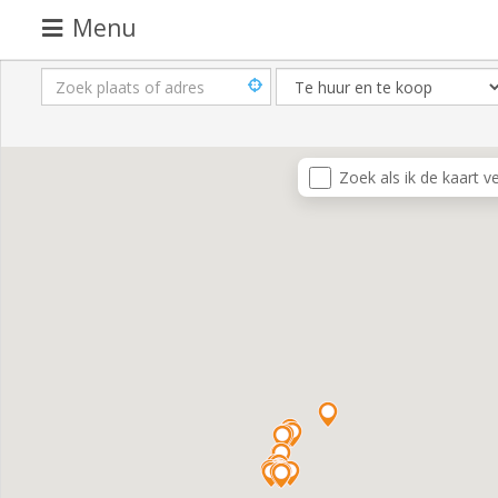
Menu
Pand
aanbieden
Pand
Zoek als ik de kaart v
zoeken
Waarom
adverteren
Premium
adverteren
Blog
Registreren
Login