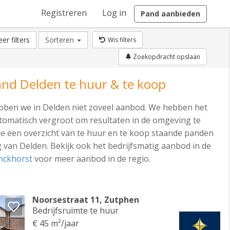
Registreren
Log in
Pand aanbieden
er filters
Sorteren
Wis filters
Zoekopdracht opslaan
and Delden te huur & te koop
ben we in Delden niet zoveel aanbod. We hebben het
omatisch vergroot om resultaten in de omgeving te
je een overzicht van te huur en te koop staande panden
 van Delden. Bekijk ook het bedrijfsmatig aanbod in de
nckhorst
voor meer aanbod in de regio.
Noorsestraat 11, Zutphen
Bedrijfsruimte te huur
€ 45 m²/jaar