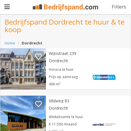
Filters
Bedrijfspand Dordrecht te huur & te
koop
Pand
Home
Dordrecht
aanbieden
Pand
Wijnstraat 239
zoeken
Dordrecht
Waarom
Horeca te huur
Prijs op aanvraag
adverteren
Premium
2
406 m
adverteren
Blog
Mijlweg 83
Dordrecht
Registreren
Winkelruimte te huur
€ 11.500 /maand
Login
2