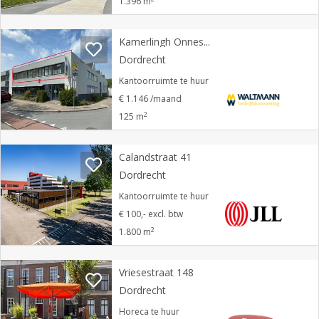
1.396 m
Kamerlingh Onnesweg 31
Dordrecht
Kantoorruimte te huur
€ 1.146 /maand
2
125 m
Calandstraat 41
Dordrecht
Kantoorruimte te huur
€ 100,- excl. btw
2
1.800 m
Vriesestraat 148
Dordrecht
Horeca te huur