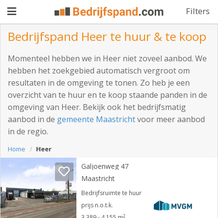
Filters
Bedrijfspand Heer te huur & te koop
Pand
Momenteel hebben we in Heer niet zoveel aanbod. We
hebben het zoekgebied automatisch vergroot om
aanbieden
Pand
resultaten in de omgeving te tonen. Zo heb je een
overzicht van te huur en te koop staande panden in de
zoeken
omgeving van Heer. Bekijk ook het bedrijfsmatig
Waarom
aanbod in de
gemeente Maastricht
voor meer aanbod
in de regio.
adverteren
Premium
Home
Heer
adverteren
Blog
Galjoenweg 47
Maastricht
Registreren
Bedrijfsruimte te huur
prijs n.o.t.k.
Login
2
3.389 - 4.155 m