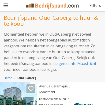
Filters
Bedrijfspand Oud-Caberg te huur &
te koop
Pand
Momenteel hebben we in Oud-Caberg niet zoveel
aanbieden
Pand
aanbod. We hebben het zoekgebied automatisch
vergroot om resultaten in de omgeving te tonen. Zo
zoeken
heb je een overzicht van te huur en te koop staande
Waarom
panden in de omgeving van Oud-Caberg. Bekijk ook
het bedrijfsmatig aanbod in de
gemeente Maastricht
adverteren
Premium
voor meer aanbod in de regio.
adverteren
Blog
Home
Oud-Caberg
Avenue Ceramique 221
Maastricht
Registreren
Kantoorruimte te huur
Login
prijs op aanvraag