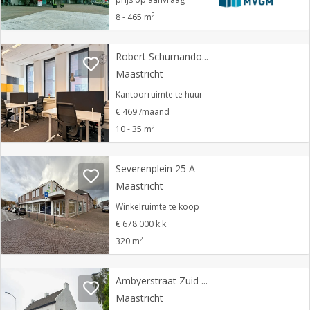
2
8 - 465 m
Robert Schumandomein 2
Maastricht
Kantoorruimte te huur
€ 469 /maand
2
10 - 35 m
Severenplein 25 A
Maastricht
Winkelruimte te koop
€ 678.000 k.k.
2
320 m
Ambyerstraat Zuid 201
Maastricht