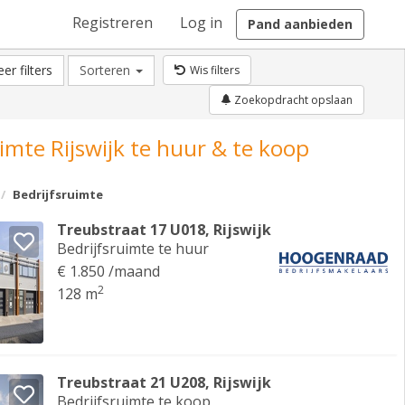
Registreren
Log in
Pand aanbieden
er filters
Sorteren
Wis filters
Zoekopdracht opslaan
imte Rijswijk te huur & te koop
Bedrijfsruimte
Treubstraat 17 U018, Rijswijk
Bedrijfsruimte te huur
€ 1.850 /maand
2
128 m
Treubstraat 21 U208, Rijswijk
Bedrijfsruimte te koop