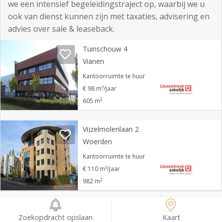
we een intensief begeleidingstraject op, waarbij we u
ook van dienst kunnen zijn met taxaties, advisering en
advies over sale & leaseback.
Tuinschouw 4
Vianen
Kantoorruimte te huur
€ 98 m²/jaar
2
605 m
Vijzelmolenlaan 2
Woerden
Kantoorruimte te huur
€ 110 m²/jaar
2
982 m
Polanerbaan 13 N
Zoekopdracht opslaan
Kaart
Woerden