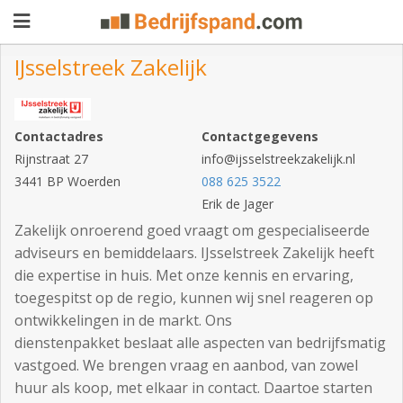
IJsselstreek Zakelijk
Pand
Contactadres
Contactgegevens
aanbieden
Pand
Rijnstraat 27
info@ijsselstreekzakelijk.nl
zoeken
3441 BP Woerden
088 625 3522
Erik de Jager
Waarom
Zakelijk onroerend goed vraagt om gespecialiseerde
adverteren
Premium
adviseurs en bemiddelaars. IJsselstreek Zakelijk heeft
die expertise in huis. Met onze kennis en ervaring,
adverteren
Blog
toegespitst op de regio, kunnen wij snel reageren op
ontwikkelingen in de markt. Ons
dienstenpakket beslaat alle aspecten van bedrijfsmatig
Registreren
vastgoed. We brengen vraag en aanbod, van zowel
huur als koop, met elkaar in contact. Daartoe starten
Login