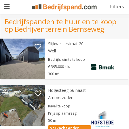
Filters
Bedrijfspanden te huur en te koop
op Bedrijventerrein Bernseweg
Pand
Slijkwellsestraat 20 d 3
aanbieden
Pand
Well
zoeken
Bedrijfsruimte te koop
€ 395.000 k.k.
Waarom
2
300 m
adverteren
Premium
adverteren
Hogesteeg 56 naast
Blog
Ammerzoden
Kavel te koop
Registreren
Prijs op aanvraag
50 m²
Login
Verkocht onder