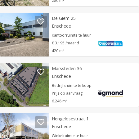
280 m
De Giem 25
Enschede
Kantoorruimte te huur
€ 3.195 /maand
2
420 m
Marssteden 36
Enschede
Bedrijfsruimte te koop
Prijs op aanvraag
2
6.248 m
Hengelosestraat 148
Enschede
Winkelruimte te huur