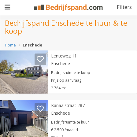
Filters
Bedrijfspand Enschede te huur & te
koop
Pand
Home
Enschede
aanbieden
Pand
Lenteweg 11
zoeken
Enschede
Waarom
Bedrijfsruimte te koop
Prijs op aanvraag
adverteren
Premium
2
2.784 m
adverteren
Blog
Kanaalstraat 287
Enschede
Registreren
Bedrijfsruimte te huur
€ 2.500 /maand
Login
2