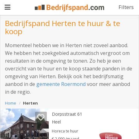
Filters
Bedrijfspand Herten te huur & te
koop
Pand
Momenteel hebben we in Herten niet zoveel aanbod.
aanbieden
Pand
We hebben het zoekgebied automatisch vergroot om
resultaten in de omgeving te tonen. Zo heb je een
zoeken
overzicht van te huur en te koop staande panden in de
Waarom
omgeving van Herten. Bekijk ook het bedrijfsmatig
aanbod in de
gemeente Roermond
voor meer aanbod
adverteren
Premium
in de regio.
adverteren
Blog
Home
Herten
Dorpsstraat 61
Heel
Registreren
Horeca te huur
Login
€ 2.090 /maand