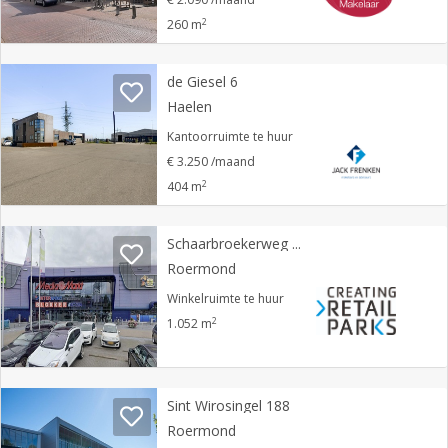
2
260 m
de Giesel 6
Haelen
Kantoorruimte te huur
€ 3.250 /maand
2
404 m
Schaarbroekerweg 32A
Roermond
Winkelruimte te huur
2
1.052 m
Sint Wirosingel 188
Roermond