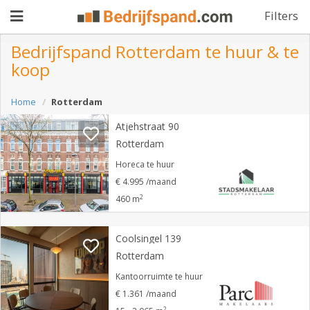
Filters
Bedrijfspand Rotterdam te huur & te
koop
Pand
Home
Rotterdam
aanbieden
Pand
Atjehstraat 90
zoeken
Rotterdam
Waarom
Horeca te huur
€ 4.995 /maand
adverteren
Premium
2
460 m
adverteren
Blog
Coolsingel 139
Rotterdam
Registreren
Kantoorruimte te huur
€ 1.361 /maand
Login
2