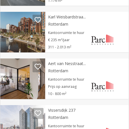
1.176 m
Karl Weisbardstraat 221
Rotterdam
Kantoorruimte te huur
€ 235 m²/jaar
2
311 - 2.013 m
Aert van Nesstraat 45
Rotterdam
Kantoorruimte te huur
Prijs op aanvraag
2
10 - 800 m
Vissersdijk 237
Rotterdam
Kantoorruimte te huur