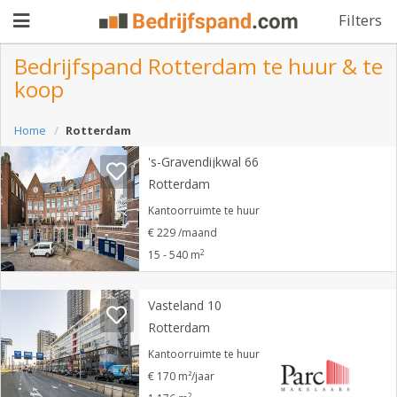
Filters
Bedrijfspand Rotterdam te huur & te
koop
Pand
Home
Rotterdam
aanbieden
Pand
's-Gravendijkwal 66
zoeken
Rotterdam
Waarom
Kantoorruimte te huur
€ 229 /maand
adverteren
Premium
2
15 - 540 m
adverteren
Blog
Vasteland 10
Rotterdam
Registreren
Kantoorruimte te huur
€ 170 m²/jaar
Login
2