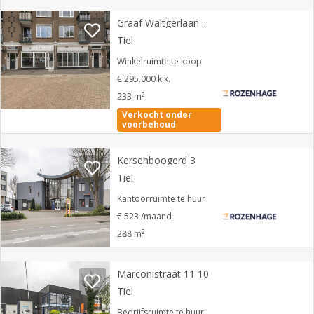
Graaf Waltgerlaan 25
Tiel
Winkelruimte te koop
€ 295.000 k.k.
2
233 m
Verkocht onder
voorbehoud
Kersenboogerd 3
Tiel
Kantoorruimte te huur
€ 523 /maand
2
288 m
Marconistraat 11 10
Tiel
Bedrijfsruimte te huur