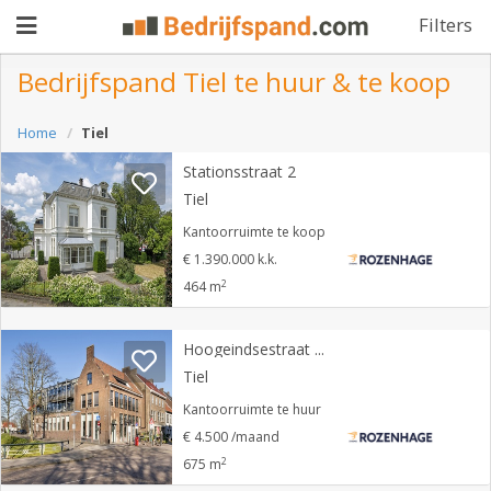
Filters
Bedrijfspand Tiel te huur & te koop
Pand
Home
Tiel
aanbieden
Stationsstraat 2
Pand
Tiel
zoeken
Kantoorruimte te koop
Waarom
€ 1.390.000 k.k.
2
464 m
adverteren
Premium
adverteren
Blog
Hoogeindsestraat 32
Tiel
Kantoorruimte te huur
Registreren
€ 4.500 /maand
2
675 m
Login