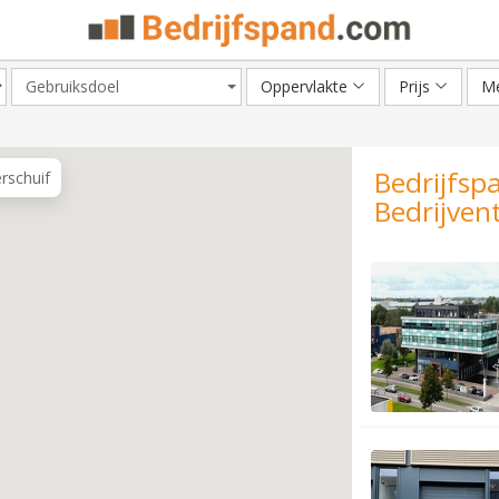
Gebruiksdoel
Oppervlakte
Prijs
Me
Bedrijfsp
erschuif
Bedrijven