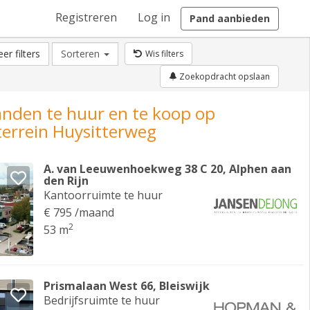
Registreren
Log in
Pand aanbieden
er filters
Sorteren
Wis filters
Zoekopdracht opslaan
anden te huur en te koop op
terrein Huysitterweg
A. van Leeuwenhoekweg 38 C 20, Alphen aan
den Rijn
Kantoorruimte te huur
€ 795 /maand
2
53 m
Prismalaan West 66, Bleiswijk
Bedrijfsruimte te huur