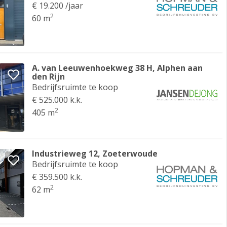
€ 19.200 /jaar
2
60 m
A. van Leeuwenhoekweg 38 H, Alphen aan
den Rijn
Bedrijfsruimte te koop
€ 525.000 k.k.
2
405 m
Industrieweg 12, Zoeterwoude
Bedrijfsruimte te koop
€ 359.500 k.k.
2
62 m